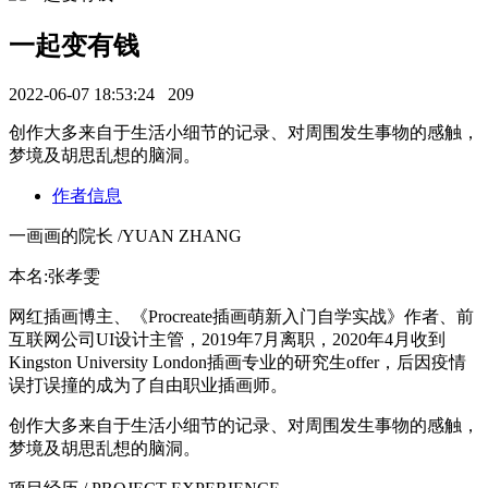
一起变有钱
2022-06-07 18:53:24
209
​创作⼤多来⾃于⽣活⼩细节的记录、对周围发⽣事物的感触，
梦境及胡思乱想的脑洞。
作者信息
⼀画画的院⻓ /YUAN ZHANG
本名:张孝雯
⽹红插画博主、《Procreate插画萌新⼊⻔⾃学实战》作者、前
互联⽹公司UI设计主管，2019年7⽉离职，2020年4⽉收到
Kingston University London插画专业的研究⽣offer，后因疫情
误打误撞的成为了⾃由职业插画师。
创作⼤多来⾃于⽣活⼩细节的记录、对周围发⽣事物的感触，
梦境及胡思乱想的脑洞。