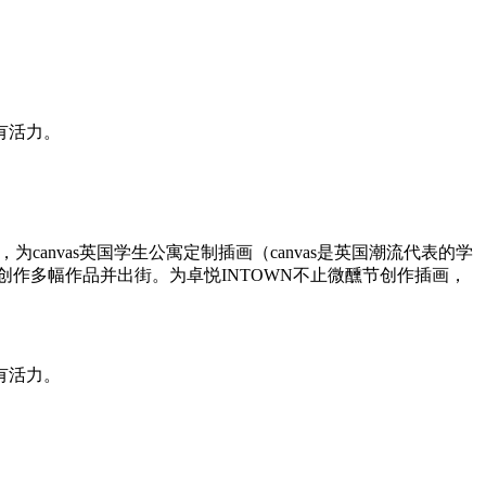
有活力。
anvas英国学生公寓定制插画（canvas是英国潮流代表的学
作多幅作品并出街。为卓悦INTOWN不止微醺节创作插画，
有活力。