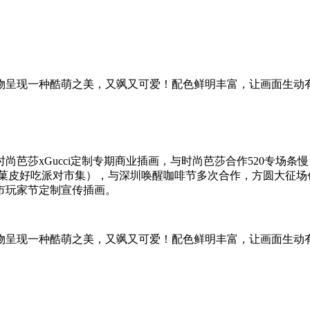
物呈现一种酷萌之美，又飒又可爱！配色鲜明丰富，让画面生动
xGucci定制专期商业插画，与时尚芭莎合作520专场条慢，为c
菓皮好吃派对市集），与深圳唤醒咖啡节多次合作，方圆大征场创
市玩家节定制宣传插画。
物呈现一种酷萌之美，又飒又可爱！配色鲜明丰富，让画面生动