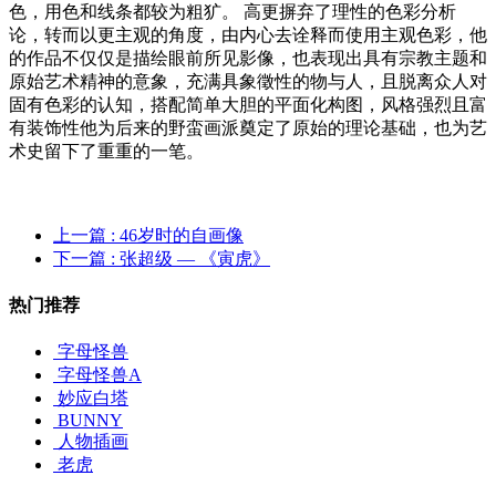
色，用色和线条都较为粗犷。 高更摒弃了理性的色彩分析
论，转而以更主观的角度，由内心去诠释而使用主观色彩，他
的作品不仅仅是描绘眼前所见影像，也表现出具有宗教主题和
原始艺术精神的意象，充满具象徵性的物与人，且脱离众人对
固有色彩的认知，搭配简单大胆的平面化构图，风格强烈且富
有装饰性他为后来的野蛮画派奠定了原始的理论基础，也为艺
术史留下了重重的一笔。
上一篇
: 46岁时的自画像
下一篇
: 张超级 — 《寅虎》
热门推荐
字母怪兽
字母怪兽A
妙应白塔
BUNNY
人物插画
老虎