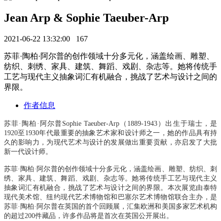
Jean Arp & Sophie Taeuber-Arp
2021-06-22 13:32:00
167
苏菲·陶柏·阿尔普的创作领域十分多元化，涵盖绘画、雕塑、
纺织、刺绣、家具、建筑、舞蹈、戏剧、杂志等。她将传统手
工艺与现代主义抽象词汇有机融合，挑战了艺术与设计之间的
界限。
作者信息
苏菲
·陶柏·阿尔普Sophie Taeuber-Arp
（
1889-1943）出生于瑞士，是
1920至1930年代最重要的抽象艺术家和设计师之一，她的作品具有持
久的影响力，为现代艺术与设计的发展做出重要贡献，亦启发了大批
新一代设计师。
苏菲
·陶柏·阿尔普
的创作领域十分多元化，涵盖绘画、雕塑、纺织、刺
绣、家具、建筑、舞蹈、戏剧、杂志等。她将传统手工艺与现代主义
抽象词汇有机融合，挑战了艺术与设计之间的界限。本次展览由泰特
现代美术馆、纽约现代艺术博物馆和巴塞尔艺术博物馆联合主办，是
苏菲
·陶柏·阿尔普
在英国的首个回顾展，汇集欧洲和美国多家艺术机构
的超过
200件藏品，许多作品将是首次在英国公开展出。