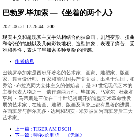
巴勃罗.毕加索 —《坐着的两个人》
2021-06-21 17:26:44
200
现实主义和超现实主义手法相结合的抽象画，剧烈变形、扭曲
和夸张的笔触以及几何彩块堆积、造型抽象，表现了痛苦、受
难和兽性，表达了毕加索多种复杂 的情感。
作者信息
巴勃罗毕加索是西班牙著名的艺术家、画家、雕塑家、版画
家、舞台设计师、作家和前法国共产党党员，出名于法国，和
乔治 · 布拉克同为立体主义的创始者， 是 20 世纪现代艺术的
主要代表人物之一，遗作逾两万件。毕加索、马塞尔 · 杜象和
亨利 · 马蒂斯是三位在二十世纪初期开始造型艺术革命性发
展的艺术家，在绘画、雕塑、版画及陶瓷上都有显著的进展。
在西班牙与萨尔瓦多 · 达利和胡安 · 米罗被誉为西班牙后三大
艺术家。
上一篇
: TIGER AM DSCH
下一篇
: 劳伦·哈里斯 —《无题》