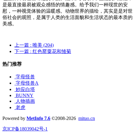
是最直接最易被观众感悟的情趣感。给予我们一种现世的安
慰，一种视觉体验的温暖感。动物世界的描绘，其实是是对世
俗社会的观照，是属于人类的生活面貌和生活状态的最本质的
美感。
上一篇
: 唯美 (204)
下一篇
: 红色罂粟花和雏菊
热门推荐
字母怪兽
字母怪兽A
妙应白塔
BUNNY
人物插画
老虎
Powered by
MetInfo 7.6
©2008-2026
mituo.cn
京ICP备18039042号-1