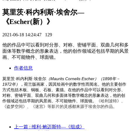
莫里茨·科内利斯·埃舍尔—
《Escher(新）》
2021-06-18 14:24:47
129
他的作品中可以看到对分形、对称、密铺平面、双曲几何和多
面体等数学概念的形象表达，他的创作领域还包括早期的风景
画、不可能物件、球面镜。
作者信息
Maurits Cornelis Escher
1898
莫里茨
·科内利斯·埃舍尔
（
）（
年－
1972
年）
，荷兰版画家，因其绘画中的数学性而闻名。他的主要创作
方式包括木板、铜板、石板、素描。在他的作品中可以看到对
分形
、
对称
、密铺平面、
双曲几何
和
多面体
等数学概念的形象表达，他的创
作领域还包括早期的风景画、不可能物件、球面镜。
《哈利波特》、
《盗梦空间》、《迷宫》等影片的灵感都来源于埃舍尔的作品。
上一篇
: 维利·鲍迈斯特—《组成》