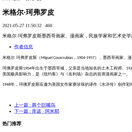
米格尔·珂弗罗皮
2021-05-27 11:50:32
460
米格尔·珂弗罗皮斯墨西哥画家、漫画家，民族学家和艺术史学
作者信息
米格尔
·珂弗罗皮斯（
，
），
墨西哥画家
、
漫
Miguel Covarrubias
1904-1957
珂佛罗皮斯
年出生于墨西哥城，父亲是当地知名的土木工程师。
1904
19
美国极具影响力，是《纽约客》与《名利场》杂志的首席漫画家之一。
年，珂佛罗皮斯应邀为美国女作家赛珍珠的译作《水浒传》创作彩
1948
上一篇
: 两个巨嘴鸟
下一篇
: 库诺 · 阿米耶
热门推荐