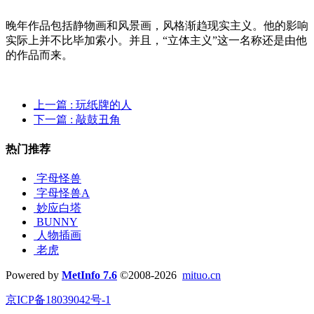
晚年作品包括静物画和风景画，风格渐趋现实主义。他的影响
实际上并不比毕加索小。并且，“立体主义”这一名称还是由他
的作品而来。
上一篇
: 玩纸牌的人
下一篇
: 敲鼓丑角
热门推荐
字母怪兽
字母怪兽A
妙应白塔
BUNNY
人物插画
老虎
Powered by
MetInfo 7.6
©2008-2026
mituo.cn
京ICP备18039042号-1