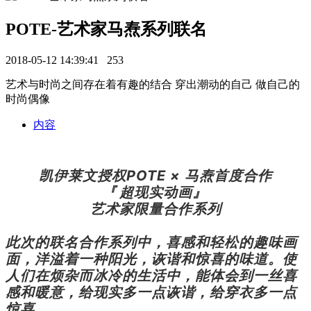
POTE-艺术家马焘系列联名
2018-05-12 14:39:41
253
艺术与时尚之间存在着有趣的结合 穿出潮动的自己 做自己的
时尚偶像
内容
凯伊莱文授权POTE
×
马焘首度合作
超现实动画
『
』
艺术家限量合作系列
此次的联名合作系列中，
喜感和轻松的趣味画
面，洋溢着一种阳光，诙谐和惊喜的味道。使
人们在烦杂而冰冷的生活中，能体会到一丝喜
感和暖意，
给现实多一点诙谐，
给穿衣多一点
惊喜。