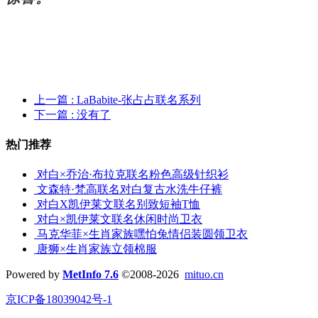
上一篇
: LaBabite-张占占联名系列
下一篇
: 没有了
热门推荐
对白×乔治·布拉克联名粉色高级针织衫
文森特·梵高联名对白复古水洗牛仔裤
对白X凯伊莱文联名别致短袖T恤
对白×凯伊莱文联名休闲时尚卫衣
马克华菲×生肖家族嘿怕兔情侣装圆领卫衣
唐狮×生肖家族立领棉服
Powered by
MetInfo 7.6
©2008-2026
mituo.cn
京ICP备18039042号-1