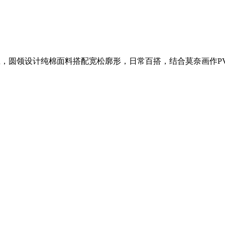
应，圆领设计纯棉面料搭配宽松廓形，日常百搭，结合莫奈画作P