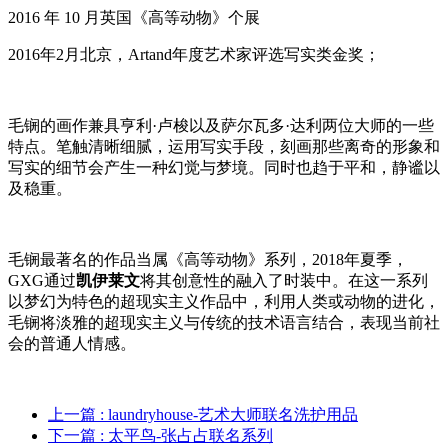
2016 年 10 月英国《高等动物》个展
2016年2月北京，Artand年度艺术家评选写实类金奖；
毛锎的画作兼具亨利·卢梭以及萨尔瓦多·达利两位大师的一些
特点。笔触清晰细腻，运用写实手段，刻画那些离奇的形象和
写实的细节会产生一种幻觉与梦境。同时也趋于平和，静谧以
及稳重。
毛锎最著名的作品当属《高等动物》系列，2018年夏季，
GXG通过
凯伊莱文
将其创意性的融入了时装中。在这一系列
以梦幻为特色的超现实主义作品中，利用人类或动物的进化，
毛锎将淡雅的超现实主义与传统的技术语言结合，表现当前社
会的普通人情感。
上一篇
: laundryhouse-艺术大师联名洗护用品
下一篇
: 太平鸟-张占占联名系列