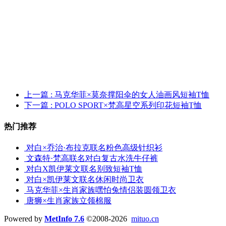
上一篇
: 马克华菲×莫奈撑阳伞的女人油画风短袖T恤
下一篇
: POLO SPORT×梵高星空系列印花短袖T恤
热门推荐
对白×乔治·布拉克联名粉色高级针织衫
文森特·梵高联名对白复古水洗牛仔裤
对白X凯伊莱文联名别致短袖T恤
对白×凯伊莱文联名休闲时尚卫衣
马克华菲×生肖家族嘿怕兔情侣装圆领卫衣
唐狮×生肖家族立领棉服
Powered by
MetInfo 7.6
©2008-2026
mituo.cn