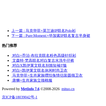
上一篇
: 马克华菲×莫兰迪IP联名Polo衫
下一篇
: Pure:Moment:×毕加索IP联名复古半身裙
热门推荐
对白×乔治·布拉克联名粉色高级针织衫
文森特·梵高联名对白复古水洗牛仔裤
对白X凯伊莱文联名别致短袖T恤
对白×凯伊莱文联名休闲时尚卫衣
马克华菲×生肖家族嘿怕兔情侣装圆领卫衣
唐狮×生肖家族立领棉服
Powered by
MetInfo 7.6
©2008-2026
mituo.cn
京ICP备18039042号-1