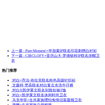
上一篇
: Pure:Moment:×毕加索IP联名印花刺绣白衬衫
下一篇
: CIRCLOFY×亚历山大·罗德钦科IP联名连帽卫
衣
热门推荐
对白×乔治·布拉克联名粉色高级针织衫
文森特·梵高联名对白复古水洗牛仔裤
对白X凯伊莱文联名别致短袖T恤
对白×凯伊莱文联名休闲时尚卫衣
马克华菲×生肖家族嘿怕兔情侣装圆领卫衣
唐狮×生肖家族立领棉服