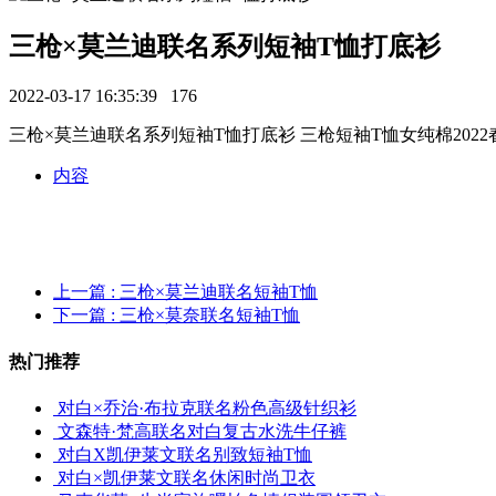
三枪×莫兰迪联名系列短袖T恤打底衫
2022-03-17 16:35:39
176
三枪×莫兰迪联名系列短袖T恤打底衫 三枪短袖T恤女纯棉20
内容
上一篇
: 三枪×莫兰迪联名短袖T恤
下一篇
: 三枪×莫奈联名短袖T恤
热门推荐
对白×乔治·布拉克联名粉色高级针织衫
文森特·梵高联名对白复古水洗牛仔裤
对白X凯伊莱文联名别致短袖T恤
对白×凯伊莱文联名休闲时尚卫衣