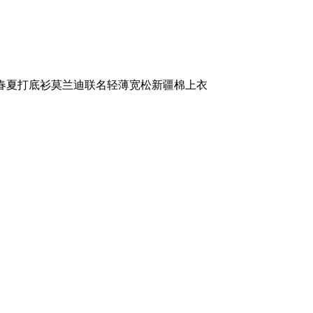
22春夏打底衫莫兰迪联名轻薄宽松新疆棉上衣