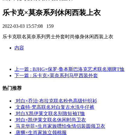
乐卡克×莫奈系列休闲西装上衣
2022-03-03 15:57:08
159
乐卡克联名莫奈系列男士外套时尚修身休闲西装上衣
内容
上一篇
: BJHG×保罗·鲁本斯巴洛克艺术联名潮牌T恤
下一篇
: 乐卡克×莫奈系列马甲西装外套
热门推荐
对白×乔治·布拉克联名粉色高级针织衫
文森特·梵高联名对白复古水洗牛仔裤
对白X凯伊莱文联名别致短袖T恤
对白×凯伊莱文联名休闲时尚卫衣
马克华菲×生肖家族嘿怕兔情侣装圆领卫衣
唐狮×生肖家族立领棉服