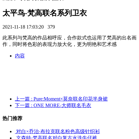
太平鸟-梵高联名系列卫衣
2021-11-18 17:03:20
379
此系列与梵高的作品相呼应，合作款式也运用了梵高的出名画
作，同时将色彩的表现力放大化，更为明艳和艺术感
内容
上一篇
: Pure:Moment×莫奈联名印花半身裙
下一篇
: ONE MORE-大师联名毛衣
热门推荐
对白×乔治·布拉克联名粉色高级针织衫
文森特·梵高联名对白复古水洗牛仔裤