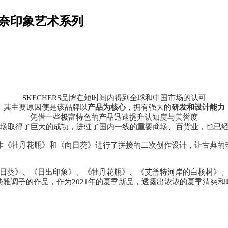
名莫奈印象艺术系列
SKECHERS品牌在短时间内得到全球和中国市场的认可
其主要原因便是该品牌以
产品为核心
，拥有强大的
研发和设计能力
凭借一些极富特色的产品迅速提升认知度与美誉度
中国市场取得了巨大的成功，进驻了国内一线的重要商场、百货业，也已
作《牡丹花瓶》和《向日葵》进行了拼接的二次创作设计，让古典的
日葵》、《日出印象》、《牡丹花瓶》、《艾普特河岸的白杨树》
淡雅调子的作品，作为2021年的夏季新品，透露出浓浓的夏季清爽和