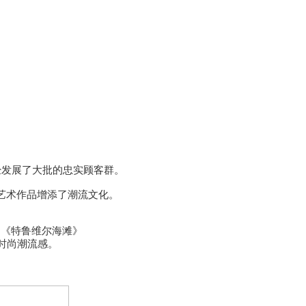
经发展了大批的忠实顾客群。
艺术作品增添了潮流文化。
、《特鲁维尔海滩》
时尚潮流感。